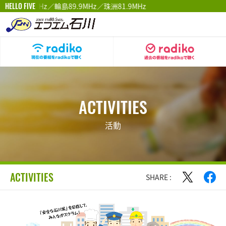
HELLO FIVE
8.4MHz／輪島89.9MHz／珠洲81.9MHz
ACTIVITIES
活動
ACTIVITIES
SHARE :